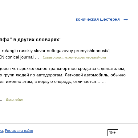
коническая шестерня
пфа" в других словарях:
e.ru/anglo russkiy slovar neftegazovoy promyishlennosti/]
N conical journal …
Справочник технического переводчика
еся четырехколесное транспортное средство с двигателем,
 групп людей по автодорогам. Легковой автомобиль, обычно
в, именно этим, в первую очередь, отличается… …
м …
Википедия
ка
,
Реклама на сайте
18+