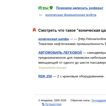
Игры ⚽
Поможем написать реферат
коническая фрикционная муфта
Смотреть что такое "коническая ца
коническая цапфа
— — [http://slovarionlin
Тематики нефтегазовая промышленность E
АВТОМОБИЛЬ ЛЕГКОВОЙ
— самодвижуще
предназначенное для перевозок небольших
вмещающий от одного до шести пассажиро
Энциклопедия Кольера
RDK 250
— 2 с крановым оборудование
© Академик, 2000-2026
Обратная связь:
Техподдерж
👣 Путешествия