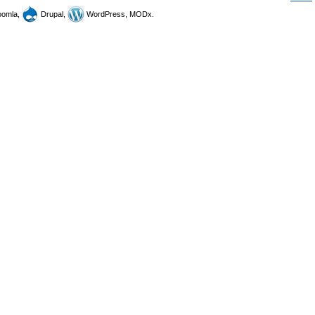
omla,
Drupal,
WordPress, MODx.