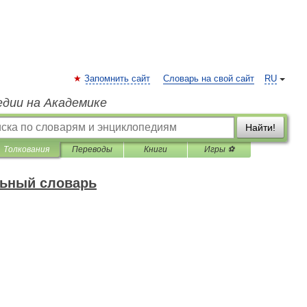
Запомнить сайт
Словарь на свой сайт
RU
едии на Академике
Найти!
Толкования
Переводы
Книги
Игры ⚽
льный словарь