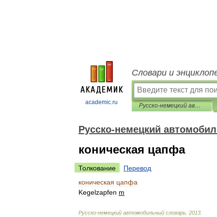
Словари и энциклоп
academic.ru
Русско-немецкий автомобильный словарь
Русско-немецкий автомоби
коническая цапфа
Толкование
Перевод
коническая
цапфа
Kegelzapfen
m
Русско
-
немецкий
автомобильный
словарь
.
2013
.